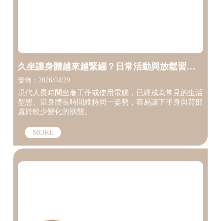
久坐讓身體越來越緊繃？日常活動與放鬆習慣
一次了解【台中筋膜調理】【台中徒手調整】
發佈：2026/04/29
現代人長時間坐著工作或使用電腦，已經成為常見的生活
型態。當身體長時間維持同一姿勢，容易讓下半身與背部
處於較少變化的狀態。