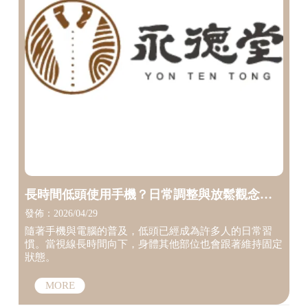
長時間低頭使用手機？日常調整與放鬆觀念整
理【台中筋膜調理】【台中徒手調整】
發佈：2026/04/29
隨著手機與電腦的普及，低頭已經成為許多人的日常習
慣。當視線長時間向下，身體其他部位也會跟著維持固定
狀態。