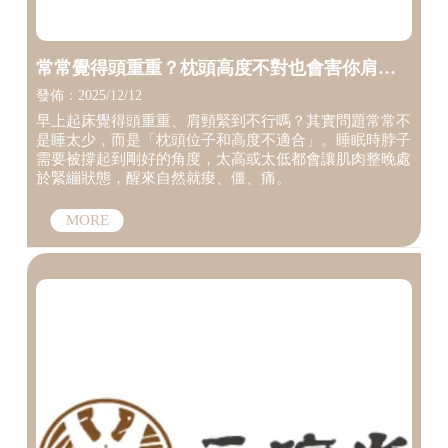
常常覺得頭重重？枕頭高度不對也會害你肩頸
痛！【整復所】【台中推拿】
發佈：2025/12/12
早上起床覺得頭重重、肩頸緊到不行嗎？其實問題常常不
是睡太少，而是「枕頭位子和高度不適合」。睡眠時脖子
需要被撐起到剛好的角度，太高或太低都會讓肌肉整晚處
於緊繃狀態，醒來自然就痠、僵、痛。