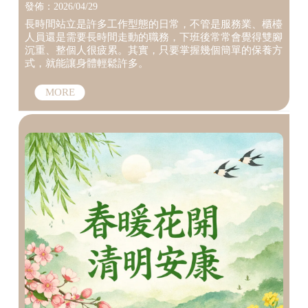
統整復推拿】【推拿推薦】
發佈：2026/04/29
長時間站立是許多工作型態的日常，不管是服務業、櫃檯
人員還是需要長時間走動的職務，下班後常常會覺得雙腳
沉重、整個人很疲累。其實，只要掌握幾個簡單的保養方
式，就能讓身體輕鬆許多。