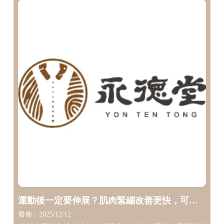
運動後一定要伸展？肌肉緊繃改善更快，可以
找專業協助！【台中運動伸展】【台中運動整
發佈：2025/12/12