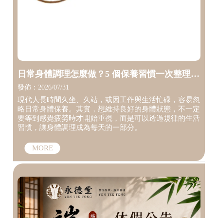
日常身體調理怎麼做？5 個保養習慣一次整理
【台中整復師】【台中筋膜調理】
發佈：2026/07/31
現代人長時間久坐、久站，或因工作與生活忙碌，容易忽
略日常身體保養。其實，想維持良好的身體狀態，不一定
要等到感覺疲勞時才開始重視，而是可以透過規律的生活
習慣，讓身體調理成為每天的一部分。