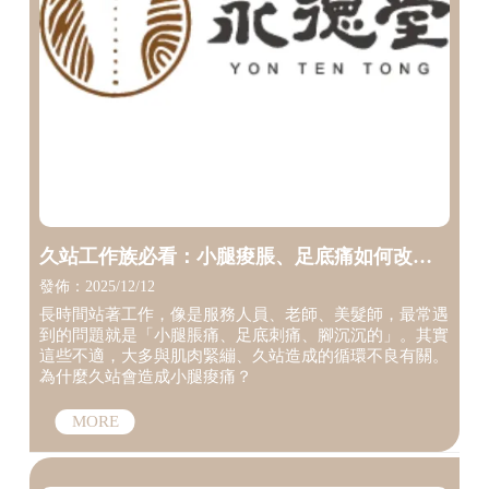
久站工作族必看：小腿痠脹、足底痛如何改
善？【台中推拿】【台中整復師推薦】
發佈：2025/12/12
長時間站著工作，像是服務人員、老師、美髮師，最常遇
到的問題就是「小腿脹痛、足底刺痛、腳沉沉的」。其實
這些不適，大多與肌肉緊繃、久站造成的循環不良有關。
為什麼久站會造成小腿痠痛？